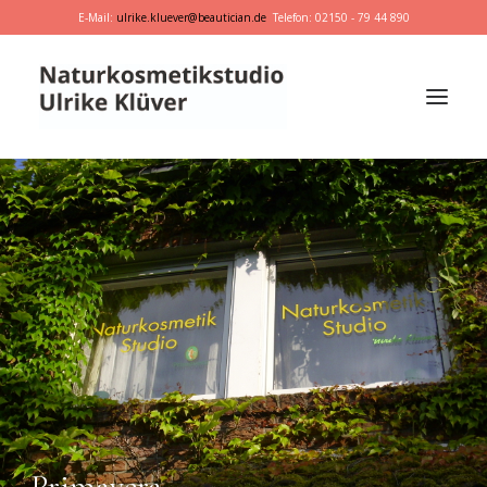
E-Mail:
ulrike.kluever@beautician.de
Telefon: 02150 - 79 44 890
Dr. Hauschka
Primavera
marie w.
Behandlungen
Geschenkideen
Primavera