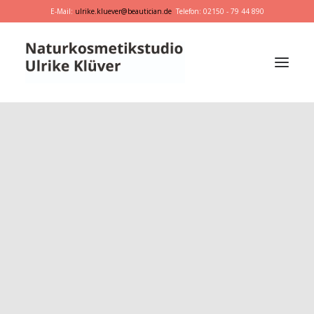
E-Mail:
ulrike.kluever@beautician.de
Telefon: 02150 - 79 44 890
Dr. Hauschka
Primavera
marie w.
Behandlungen
Geschenkideen